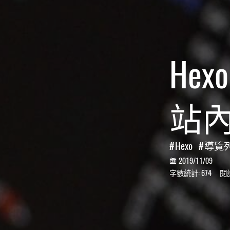
He
站內
Hexo
導覽
2019/11/09

字數統計:
674
閱