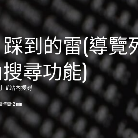
xo 踩到的雷(導
搜尋功能)
列
站內搜尋
讀時間:
2 min