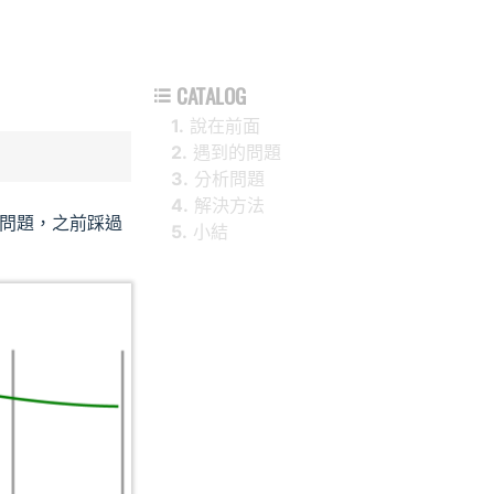
CATALOG

1.
說在前面
2.
遇到的問題
3.
分析問題
4.
解決方法
的問題，之前踩過
5.
小結