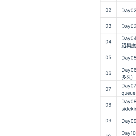
02
Day02
03
Day03
Day04
04
紹與應
05
Day0
Day0
06
多久)
Day07
07
queu
Day08
08
side
09
Day0
Day10