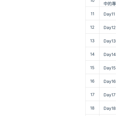
10
中的專
11
Day11
12
Day1
13
Day1
14
Day1
15
Day1
16
Day1
17
Day1
18
Day1