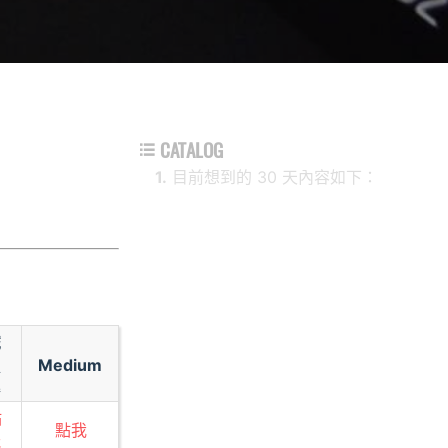
CATALOG

1.
目前想到的 30 天內容如下：
鐵
Medium
人
賽
點
點我
我