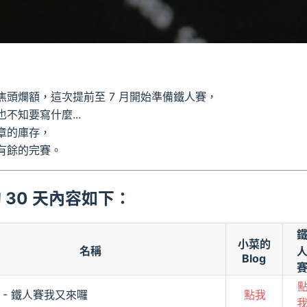
焦頭爛額，這次提前至 7 月開始準備鐵人賽，
不知要寫什麼...
章的庫存，
有餘的完賽。
 30 天內容如下：
小菜的
名稱
Blog
1 - 鐵人賽我又來囉
點我