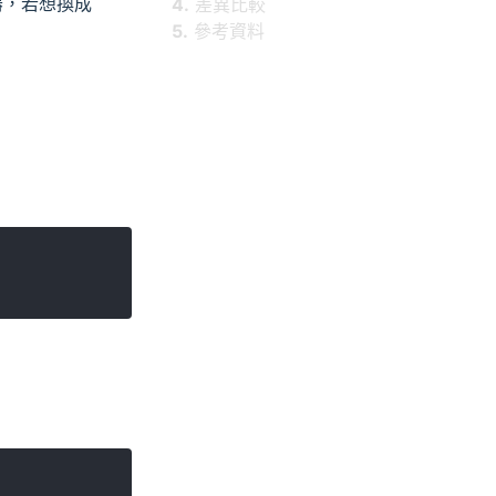
，若想換成
4.
差異比較
5.
參考資料