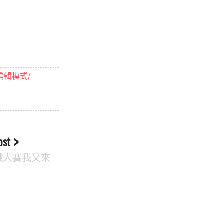
it-編輯模式/
ost
- 鐵人賽我又來