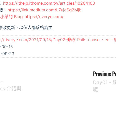
：
https://ithelp.ithome.com.tw/articles/10264100
連結：
https://link.medium.com/L7ujeSg2Mjb
小菜的 Blog
https://riverye.com/
修改更新，以個人部落格為主
s://riverye.com/2021/09/15/Day02-修改-Rails-console-ed
09-15
09-23
Previous P
m-
Day01 
butes 介紹與
囉