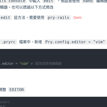
中輸入
，預設是使用
編輯器
ils console
edit
nano
輯器，也可以透過以下方式修改
這方法，需要使用
Gem
edit
pry-rails
檔案中，新增
.pryrc
Pry.config.editor = "vim"
g.editor = 
"vim"
# 或改成其他編輯器
調整
EDITOR
bashrc
地方