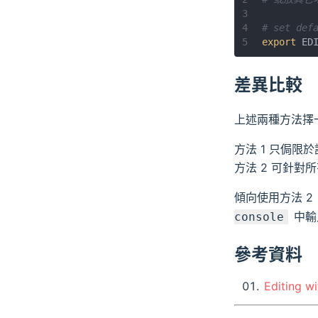
3
4
# set def
5
export
 ED
差異比較
上述兩種方法擇
方法 1 只侷限
方法 2 可針對所有
傾向使用方法 
中輸
console
參考資料
Editing wi