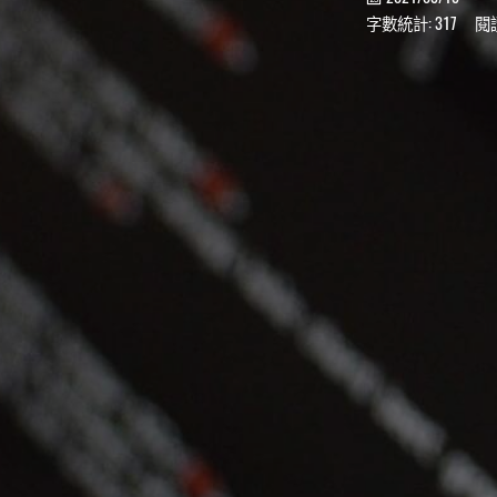
字數統計:
317
閱