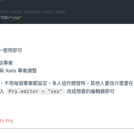
ault rails console edit mode
ITOR=
"vim"
一使用即可
於該專案
 Rails 專案調整
2 ，不用每個專案都設定，多人協作開發時，其他人要改只需要
入
改成想要的編輯器即可
Pry.editor = "xxx"
th Pry