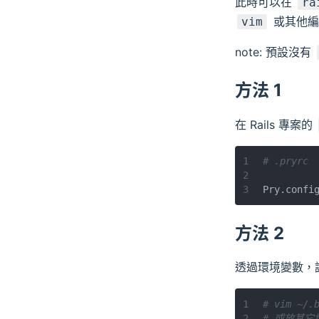
此時可以在
ra
或其他編
vim
note: 預設沒有
方法 1
在 Rails 專案的
1
# .pryrc
2
3
Pry.confi
方法 2
透過環境變數，
1
# vim ~/.
2
# 或放其它