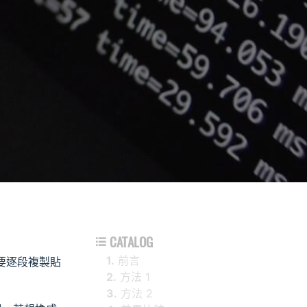
CATALOG

1.
前言
成要逐段複製貼
2.
方法 1
3.
方法 2