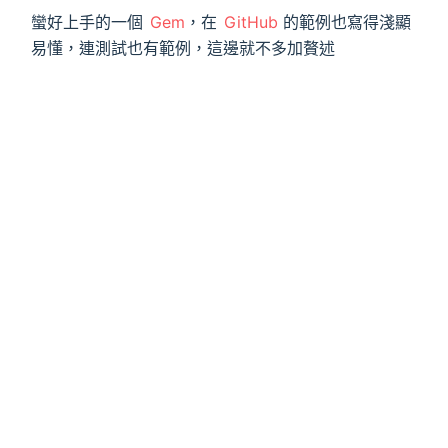
蠻好上手的一個
Gem
，在
GitHub
的範例也寫得淺顯
易懂，連測試也有範例，這邊就不多加贅述
參考資料
sidekiq-grouping GitHub
sidekiq-grouping, 允許使用單個後台調用處理
相同的sidekiq作業
鐵人賽文章連結：
https://ithelp.ithome.com.tw/artic
les/10264578
medium 文章連結：
https://link.medium.com/0SSdk
Im2Mjb
本文同步發布於
小菜的 Blog
https://riverye.com/
備註：之後文章修改更新，以個人部落格為主
原文連結：
https://riverye.com/2021/09/21/Day08-