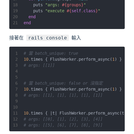
18
    puts 
"args: 
#{groups}
"
19
    puts 
"execute 
#{
self
.
class
}
"
20
end
21
end
接著在
輸入
rails console
1
# 當 batch_unique: true
2
10
.times { FlushWorker.perform_async(
1
) }
3
# args: [[1]]
4
5
6
# 當 batch_unique: false or 沒指定
7
10
.times { FlushWorker.perform_async(
1
) }
8
# args: [[1], [1], [1], [1], [1]]
9
10
11
10
.times { 
|t|
 FlushWorker.perform_async(t) }
12
# args: [[0], [1], [2], [3], [4]]
13
# args: [[5], [6], [7], [8], [9]]