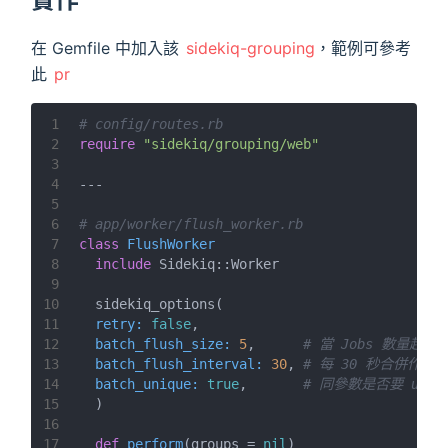
在 Gemfile 中加入該
sidekiq-grouping
，範例可參考
此
pr
1
# config/routes.rb
2
require
"sidekiq/grouping/web"
3
4
---
5
6
# app/worker/flush_worker.rb
7
class
FlushWorker
8
include
 Sidekiq::Worker
9
10
  sidekiq_options(
11
retry:
false
,
12
batch_flush_size:
5
,      
# 當 Jobs 數量超
13
batch_flush_interval:
30
, 
# 每 30 秒合併作業
14
batch_unique:
true
,       
# 同參數是否要 uniq
15
  )
16
17
def
perform
(groups = 
nil
)