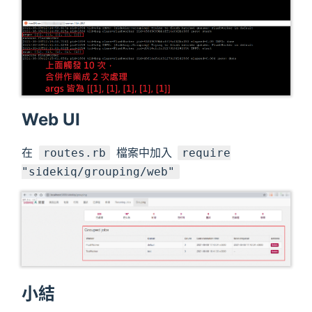
Web UI
在
檔案中加入
routes.rb
require
"sidekiq/grouping/web"
小結