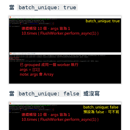
當
batch_unique: true
當
或沒寫
batch_unique: false