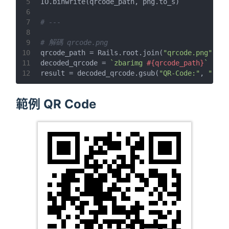
5
IO.binwrite(qrcode_path, png.to_s)
6
7
# ---
8
9
# 解碼 qrcode.png
10
qrcode_path = Rails.root.join(
"qrcode.png"
)
11
decoded_qrcode = 
`zbarimg 
#{qrcode_path}
`
12
result = decoded_qrcode.gsub(
"QR-Code:"
, 
""
).g
範例 QR Code