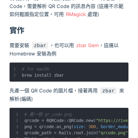
Code，需要解析 QR Code 的訊息內容 (這邊不示範
如何截圖指定位置，可用
RMagick
處理)
實作
需要安裝
，也可以用
zbar Gem
，這邊以
zbar
Homebrew 安裝為例
1
# for macOS
2
brew install zbar
先產一個 QR Code 的圖片檔，接著再用
來
zbar
解析(編碼)
1
# 產一個 qr_code.png
2
qrcode = RQRCode::QRCode.new(
"https://riverye.
3
png = qrcode.as_png(
size:
300
, 
border_modules:
4
qrcode_path = Rails.root.join(
"qrcode.png"
)