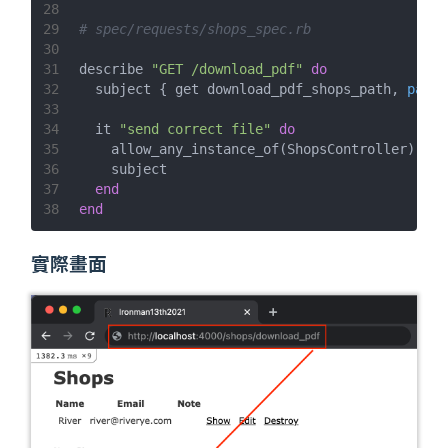
28
29
# spec/requests/shops_spec.rb
30
31
describe 
"GET /download_pdf"
do
32
  subject { get download_pdf_shops_path, 
param
33
34
  it 
"send correct file"
do
35
    allow_any_instance_of(ShopsController).to 
36
    subject
37
end
38
end
實際畫面