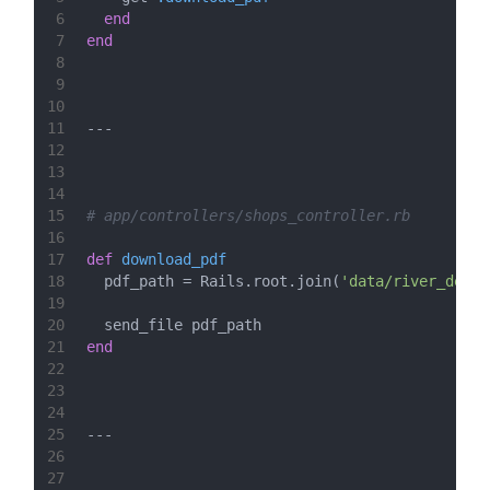
6
end
7
end
8
9
10
11
---
12
13
14
15
# app/controllers/shops_controller.rb
16
17
def
download_pdf
18
  pdf_path = Rails.root.join(
'data/river_demo_
19
20
  send_file pdf_path
21
end
22
23
24
25
---
26
27